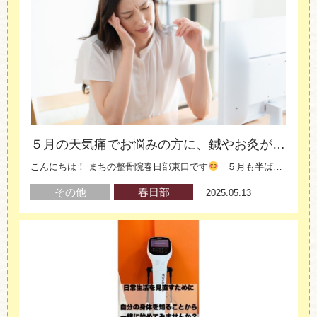
５月の天気痛でお悩みの方に、鍼やお灸がオススメです！
こんにちは！ まちの整骨院春日部東口です
５月も半ばに差し掛か……
その他
春日部
2025.05.13