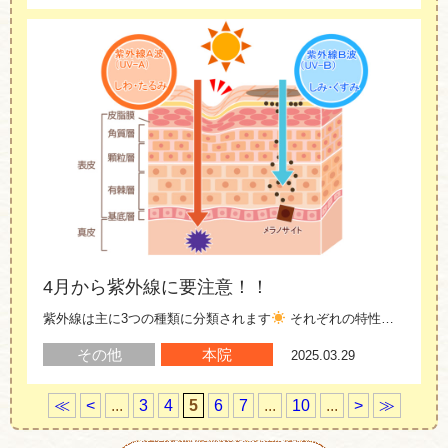
4月から紫外線に要注意！！
紫外線は主に3つの種類に分類されます
それぞれの特性や影響について簡単に説明します……
その他
本院
2025.03.29
≪
<
...
3
4
5
6
7
...
10
...
>
≫