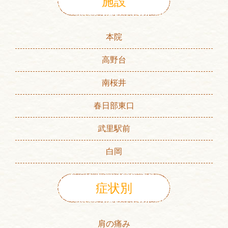
施設
本院
高野台
南桜井
春日部東口
武里駅前
白岡
症状別
肩の痛み