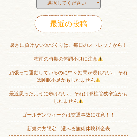
最近の投稿
暑さに負けない体づくりは、毎日のストレッチから！
梅雨の時期の体調不良に注意
頑張って運動しているのに中々効果が現れない… それ
は睡眠不足かもしれません
最近思ったように歩けない… それは脊柱管狭窄症かも
しれません
ゴールデンウィークは交通事故に注意！！
新規の方限定 選べる施術体験料金表