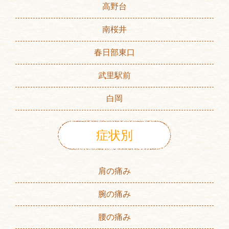
高野台
南桜井
春日部東口
武里駅前
白岡
症状別
肩の痛み
腕の痛み
腰の痛み