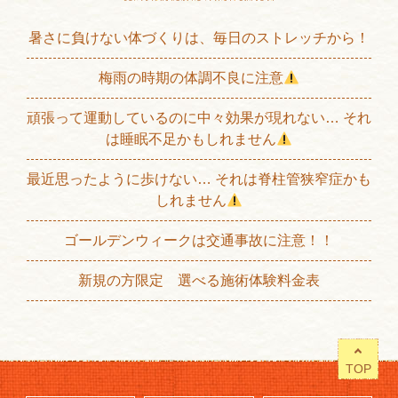
暑さに負けない体づくりは、毎日のストレッチから！
梅雨の時期の体調不良に注意
頑張って運動しているのに中々効果が現れない… それ
は睡眠不足かもしれません
最近思ったように歩けない… それは脊柱管狭窄症かも
しれません
ゴールデンウィークは交通事故に注意！！
新規の方限定 選べる施術体験料金表
TOP