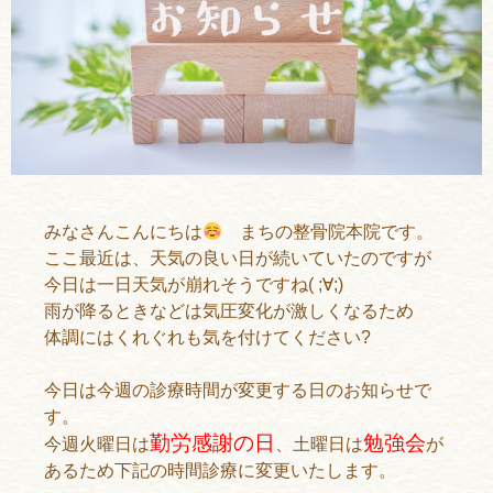
みなさんこんにちは
まちの整骨院本院です。
ここ最近は、天気の良い日が続いていたのですが
今日は一日天気が崩れそうですね( ;∀;)
雨が降るときなどは気圧変化が激しくなるため
体調にはくれぐれも気を付けてください?
今日は今週の診療時間が変更する日のお知らせで
す。
勤労感謝の日
勉強会
今週火曜日は
、土曜日は
が
あるため下記の時間診療に変更いたします。