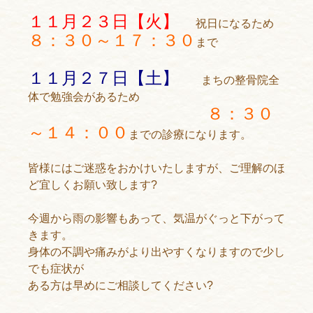
１１月２３日【火】
祝日になるため
８：３０～１７：３０
まで
１１月２７日【土】
まちの整骨院全
体で勉強会があるため
８：３０
～１４：００
までの診療になります。
皆様にはご迷惑をおかけいたしますが、ご理解のほ
ど宜しくお願い致します?
今週から雨の影響もあって、気温がぐっと下がって
きます。
身体の不調や痛みがより出やすくなりますので少し
でも症状が
ある方は早めにご相談してください?