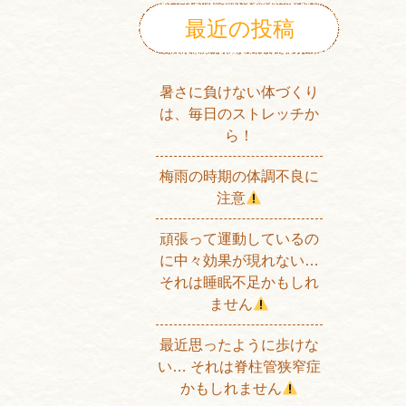
最近の投稿
暑さに負けない体づくり
は、毎日のストレッチか
ら！
梅雨の時期の体調不良に
注意
頑張って運動しているの
に中々効果が現れない…
それは睡眠不足かもしれ
ません
最近思ったように歩けな
い… それは脊柱管狭窄症
かもしれません