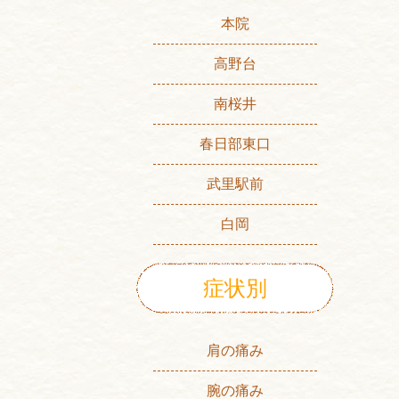
本院
高野台
南桜井
春日部東口
武里駅前
白岡
症状別
肩の痛み
腕の痛み