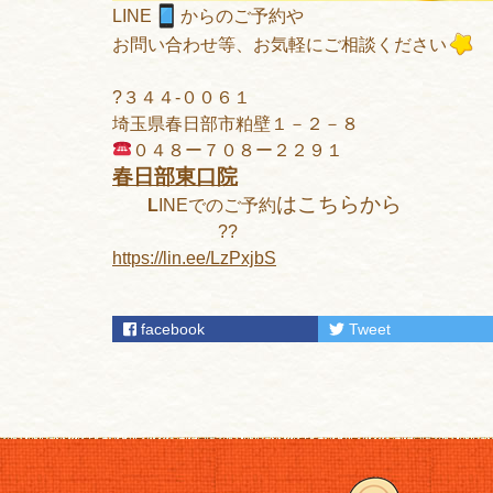
LINE
からのご予約や
お問い合わせ等、お気軽にご相談ください
?３４４-００６１
埼玉県春日部市粕壁１－２－８
０４８ー７０８ー２２９１
春日部東口院
はこちらから
L
INEでのご予約
??
https://lin.ee/LzPxjbS
facebook
Tweet