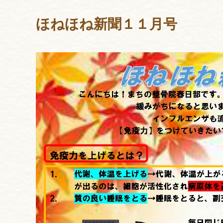
ほねほね新聞１１月号