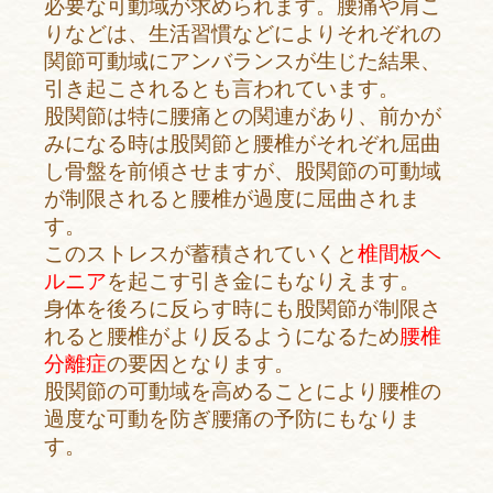
必要な可動域が求められます。腰痛や肩こ
りなどは、生活習慣などによりそれぞれの
関節可動域にアンバランスが生じた結果、
引き起こされるとも言われています。
股関節は特に腰痛との関連があり、前かが
みになる時は股関節と腰椎がそれぞれ屈曲
し骨盤を前傾させますが、股関節の可動域
が制限されると腰椎が過度に屈曲されま
す。
このストレスが蓄積されていくと
椎間板ヘ
ルニア
を起こす引き金にもなりえます。
身体を後ろに反らす時にも股関節が制限さ
れると腰椎がより反るようになるため
腰椎
分離症
の要因となります。
股関節の可動域を高めることにより腰椎の
過度な可動を防ぎ腰痛の予防にもなりま
す。