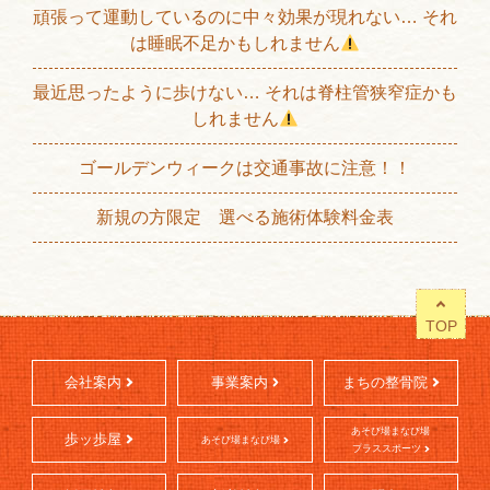
頑張って運動しているのに中々効果が現れない… それ
は睡眠不足かもしれません
最近思ったように歩けない… それは脊柱管狭窄症かも
しれません
ゴールデンウィークは交通事故に注意！！
新規の方限定 選べる施術体験料金表
TOP
会社案内
事業案内
まちの整骨院
あそび場まなび場
歩ッ歩屋
あそび場まなび場
プラススポーツ