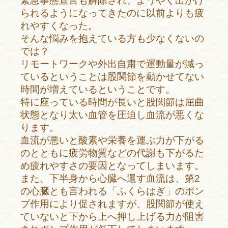
緊急事態宣言も解除され、ようやく出かけ
られるようになってきたのに以前よりも疲
れやすくなった。
そんな悩みを抱えている方も少なくないの
では？
リモートワークや外出自粛で運動量が減っ
ているということは股関節を動かせてない
時間が増えているということです。
特に座っている時間が長いと股関節は屈曲
状態となり太い血管を圧迫し血流が悪くな
ります。
血流が悪いと酸素や栄養を運ぶ力が下がる
のとともに疲労物質などの代謝も下がるた
め疲れやすさの要因となってしまいます。
また、下半身から心臓へ還す血流は、第2
の心臓とも言われる「ふくらはぎ」のポン
プ作用により促されますが、股関節が使え
ていないと下から上へ押し上げる力が阻害