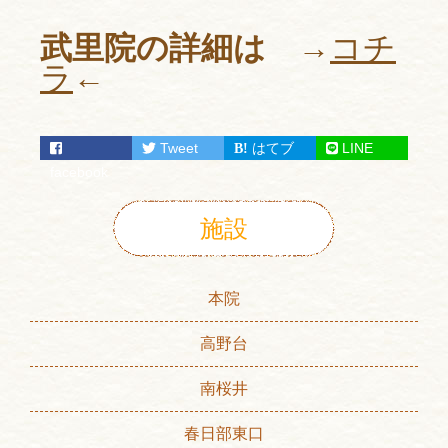
武里院の詳細は →
コチ
ラ
←
Tweet
はてブ
LINE
facebook
施設
本院
高野台
南桜井
春日部東口