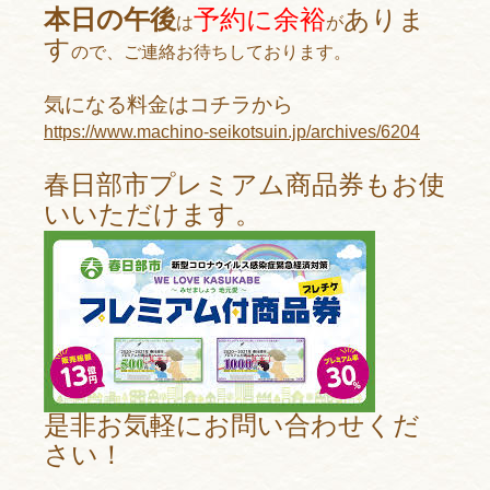
本日の午後
予約に余裕
ありま
は
が
す
ので、ご連絡お待ちしております。
気になる料金はコチラから
https://www.machino-seikotsuin.jp/archives/6204
春日部市プレミアム商品券もお使
いいただけます。
是非お気軽にお問い合わせくだ
さい！