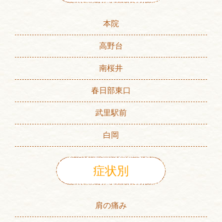
本院
高野台
南桜井
春日部東口
武里駅前
白岡
症状別
肩の痛み