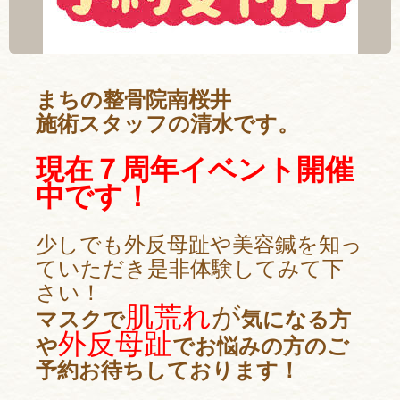
まちの整骨院南桜井
施術スタッフの清水です。
現在７周年イベント開催
中です！
少しでも外反母趾や美容鍼を知っ
ていただき是非体験してみて下
さい！
肌荒れ
が
マスクで
気になる方
外反母趾
や
でお悩みの方のご
予約お待ちしております！