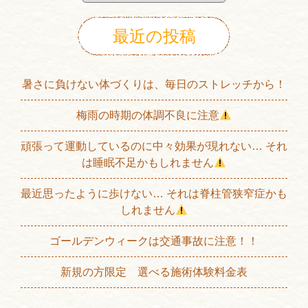
最近の投稿
暑さに負けない体づくりは、毎日のストレッチから！
梅雨の時期の体調不良に注意
頑張って運動しているのに中々効果が現れない… それ
は睡眠不足かもしれません
最近思ったように歩けない… それは脊柱管狭窄症かも
しれません
ゴールデンウィークは交通事故に注意！！
新規の方限定 選べる施術体験料金表