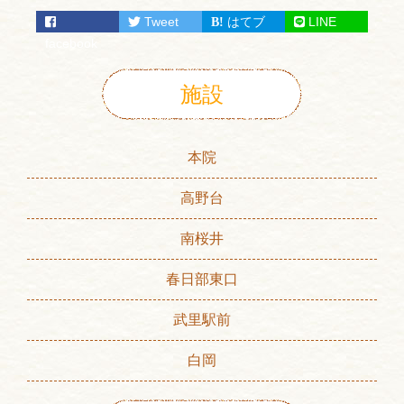
Tweet
はてブ
LINE
facebook
施設
本院
高野台
南桜井
春日部東口
武里駅前
白岡