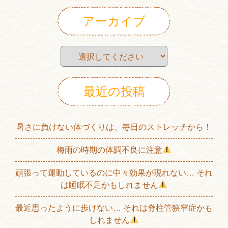
アーカイブ
最近の投稿
暑さに負けない体づくりは、毎日のストレッチから！
梅雨の時期の体調不良に注意
頑張って運動しているのに中々効果が現れない… それ
は睡眠不足かもしれません
最近思ったように歩けない… それは脊柱管狭窄症かも
しれません