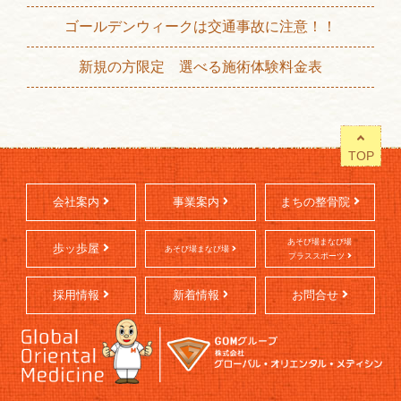
ゴールデンウィークは交通事故に注意！！
新規の方限定 選べる施術体験料金表
TOP
会社案内
事業案内
まちの整骨院
あそび場まなび場
歩ッ歩屋
あそび場まなび場
プラススポーツ
採用情報
新着情報
お問合せ