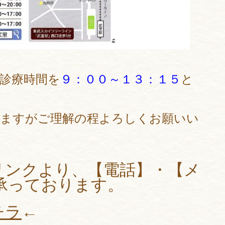
診療時間を
９：００～１３：１５
と
しますがご理解の程よろしくお願いい
リンクより、【電話】・【メ
も承っております。
チラ
←