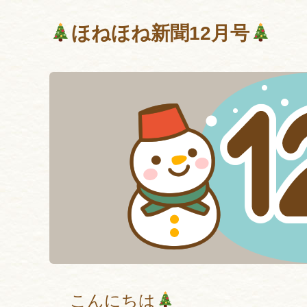
ほねほね新聞12月号
こんにちは