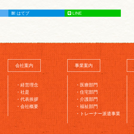
はてブ
LINE
会社案内
事業案内
経営理念
医療部門
社是
住宅部門
代表挨拶
介護部門
会社概要
福祉部門
トレーナー派遣事業