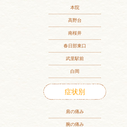
本院
高野台
南桜井
春日部東口
武里駅前
白岡
症状別
肩の痛み
腕の痛み