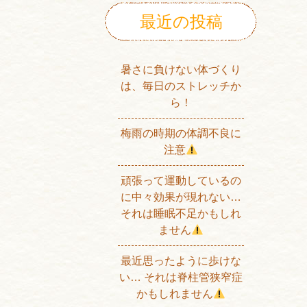
最近の投稿
暑さに負けない体づくり
は、毎日のストレッチか
ら！
梅雨の時期の体調不良に
注意
頑張って運動しているの
に中々効果が現れない…
それは睡眠不足かもしれ
ません
最近思ったように歩けな
い… それは脊柱管狭窄症
かもしれません