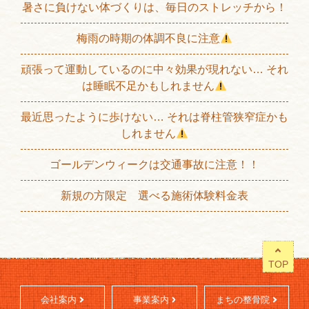
暑さに負けない体づくりは、毎日のストレッチから！
梅雨の時期の体調不良に注意
頑張って運動しているのに中々効果が現れない… それ
は睡眠不足かもしれません
最近思ったように歩けない… それは脊柱管狭窄症かも
しれません
ゴールデンウィークは交通事故に注意！！
新規の方限定 選べる施術体験料金表
TOP
会社案内
事業案内
まちの整骨院