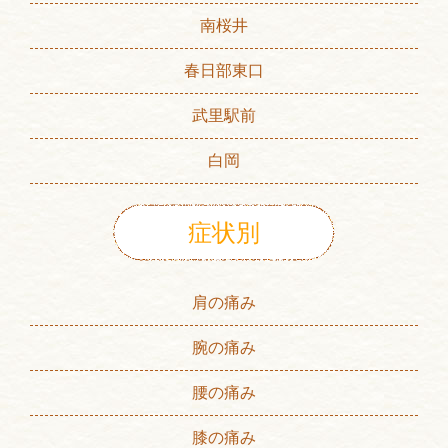
南桜井
春日部東口
武里駅前
白岡
症状別
肩の痛み
腕の痛み
腰の痛み
膝の痛み