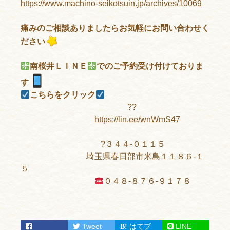
https://www.machino-seikotsuin.jp/archives/10069
痛みのご相談ありましたらお気軽にお問い合わせく
ださい
南桜井ＬＩＮＥ
でのご予約受け付けておりま
す
こちらをクリック
??
https://lin.ee/wnWmS47
?３４４-０１１５
埼玉県春日部市米島１１８６-１
５
０４８-８７６-９１７８
Tweet
はてブ
LINE