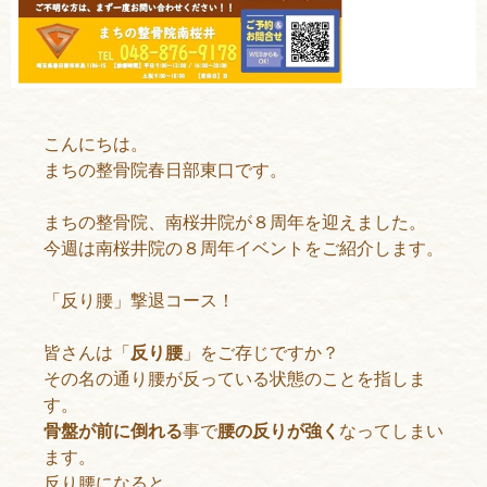
こんにちは。
まちの整骨院春日部東口です。
まちの整骨院、南桜井院が８周年を迎えました。
今週は南桜井院の８周年イベントをご紹介します。
「反り腰」撃退コース！
皆さんは「
反り腰
」をご存じですか？
その名の通り腰が反っている状態のことを指しま
す。
骨盤が前に倒れる
事で
腰の反りが強く
なってしまい
ます。
反り腰になると