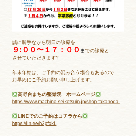
誠に勝手ながら明日の診療を
９:００〜１７：００
ま
での診療と
させていただきます?
年末年始は、ご予約の混み合う場合もあるので
お早めにご予約お願い申し上げます。
高野台まちの整骨院 ホームページ
https://www.machino-seikotsuin.jp/shop-takanodai
LINEでのご予約はコチラから
https://lin.ee/h2pfokL