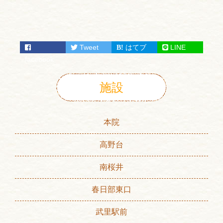
Tweet
はてブ
LINE
facebook
施設
本院
高野台
南桜井
春日部東口
武里駅前