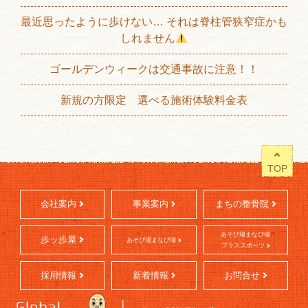
最近思ったように歩けない… それは脊柱管狭窄症かも
しれません
ゴールデンウィークは交通事故に注意！！
新規の方限定 選べる施術体験料金表
TOP
会社案内
事業案内
まちの整骨院
あそび場まなび場
歩ッ歩屋
あそび場まなび場
プラススポーツ
採用情報
新着情報
お問合せ