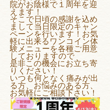
院がお陰様で１周年を迎
えます！
そこで日頃の感謝を込め
まして当日限定のキャン
ペーンを行います！お気
軽に出来るワンコイン体
験メニューを各種ご用意
しておりますので
是非この機会にお立ち寄
りください！
いつも何となく痛みが出
る方、お悩みのある方、
お気軽にご相談下さい！