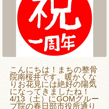
こんにちは！まちの整骨
院南桜井です。暖かくな
りお花見には絶好の陽気
になってきましたね！
4/13（土）にGOMグルー
プ院の春日部市役所通り