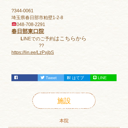
?344-0061
埼玉県春日部市粕壁1-2-8
048-708-2291
春日部東口院
はこちらから
L
INEでのご予約
??
https://lin.ee/LzPxjbS
Tweet
はてブ
LINE
facebook
施設
本院