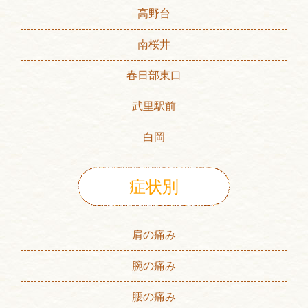
高野台
南桜井
春日部東口
武里駅前
白岡
症状別
肩の痛み
腕の痛み
腰の痛み