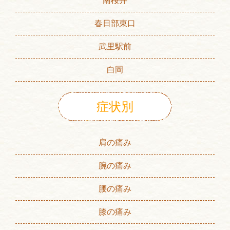
南桜井
春日部東口
武里駅前
白岡
症状別
肩の痛み
腕の痛み
腰の痛み
膝の痛み