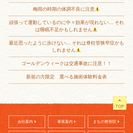
梅雨の時期の体調不良に注意
頑張って運動しているのに中々効果が現れない… それ
は睡眠不足かもしれません
最近思ったように歩けない… それは脊柱管狭窄症かも
しれません
ゴールデンウィークは交通事故に注意！！
新規の方限定 選べる施術体験料金表
TOP
会社案内
事業案内
まちの整骨院