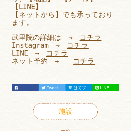
【LINE】
【ネットから】でも承っており
ます。
武里院の詳細は →
コチラ
Instagram →
コチラ
LINE →
コチラ
ネット予約 →
コチラ
Tweet
はてブ
LINE
facebook
施設