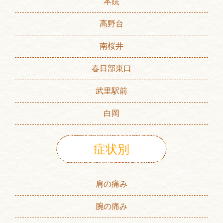
本院
高野台
南桜井
春日部東口
武里駅前
白岡
症状別
肩の痛み
腕の痛み