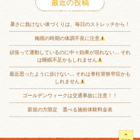
最近の投稿
暑さに負けない体づくりは、毎日のストレッチから！
梅雨の時期の体調不良に注意
頑張って運動しているのに中々効果が現れない… それ
は睡眠不足かもしれません
最近思ったように歩けない… それは脊柱管狭窄症かも
しれません
ゴールデンウィークは交通事故に注意！！
新規の方限定 選べる施術体験料金表