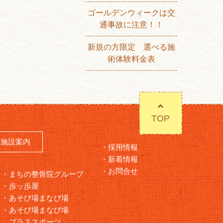
ゴールデンウィークは交
通事故に注意！！
新規の方限定 選べる施
術体験料金表
TOP
施設案内
採用情報
新着情報
お問合せ
まちの整骨院グループ
歩ッ歩屋
あそび場まなび場
あそび場まなび場
プラススポーツ