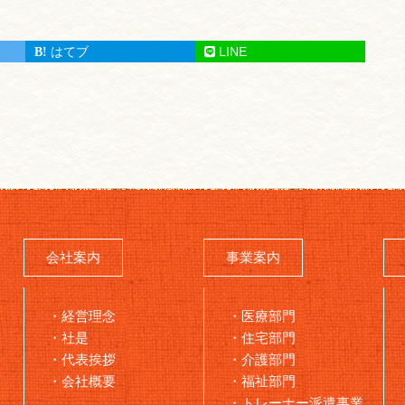
はてブ
LINE
会社案内
事業案内
経営理念
医療部門
社是
住宅部門
代表挨拶
介護部門
会社概要
福祉部門
トレーナー派遣事業