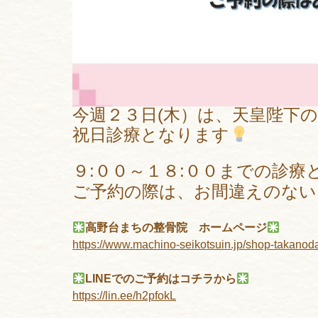
今週２３日(木）は、天皇陛下
祝日診療となります
９:００～１８:００までの診療
ご予約の際は、お間違えのな
高野台まちの整骨院 ホームページ
https://www.machino-seikotsuin.jp/shop-takanod
LINEでのご予約はコチラから
https://lin.ee/h2pfokL