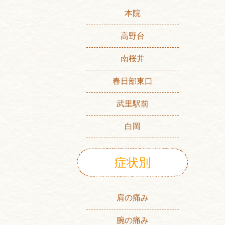
本院
高野台
南桜井
春日部東口
武里駅前
白岡
症状別
肩の痛み
腕の痛み