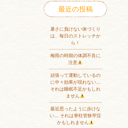
最近の投稿
暑さに負けない体づくり
は、毎日のストレッチか
ら！
梅雨の時期の体調不良に
注意
頑張って運動しているの
に中々効果が現れない…
それは睡眠不足かもしれ
ません
最近思ったように歩けな
い… それは脊柱管狭窄症
かもしれません