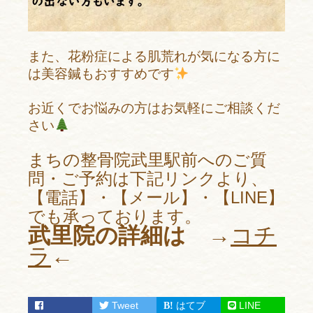
また、花粉症による肌荒れが
気になる方に
は
美容鍼もおすすめです
お近くでお悩みの方は
お気軽にご相談くだ
さい
まちの整骨院武里駅前へのご質
問・ご予約は下記リンクより、
【電話】・【メール】・【LINE】
でも承っております。
武里院の詳細は →
コチ
ラ
←
Tweet
はてブ
LINE