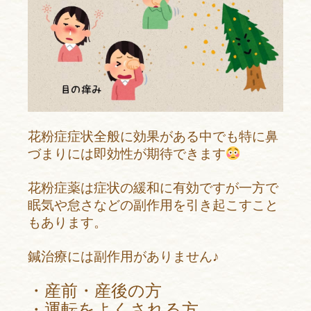
花粉症症状全般に効果がある中でも
特に鼻
づまりには
即効性が期待できます
花粉症薬は症状の緩和に有効ですが
一方で
眠気や怠さなどの
副作用を引き起こすこと
もあります。
鍼治療には副作用がありません♪
・産前・産後の方
・運転をよくされる方