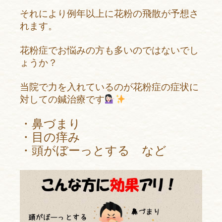
それにより例年以上に
花粉の飛散が予想さ
れます。
花粉症でお悩みの方も
多いのではないでし
ょうか？
当院で力を入れているのが
花粉症の症状に
対しての
鍼治療です
・鼻づまり
・目の痒み
・頭がぼーっとする など