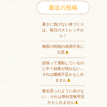
最近の投稿
暑さに負けない体づくり
は、毎日のストレッチか
ら！
梅雨の時期の体調不良に
注意
頑張って運動しているの
に中々効果が現れない…
それは睡眠不足かもしれ
ません
最近思ったように歩けな
い… それは脊柱管狭窄症
かもしれません