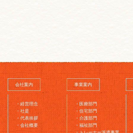
会社案内
事業案内
経営理念
医療部門
社是
住宅部門
代表挨拶
介護部門
会社概要
福祉部門
トレーナー派遣事業