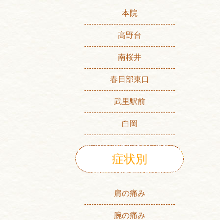
本院
高野台
南桜井
春日部東口
武里駅前
白岡
症状別
肩の痛み
腕の痛み