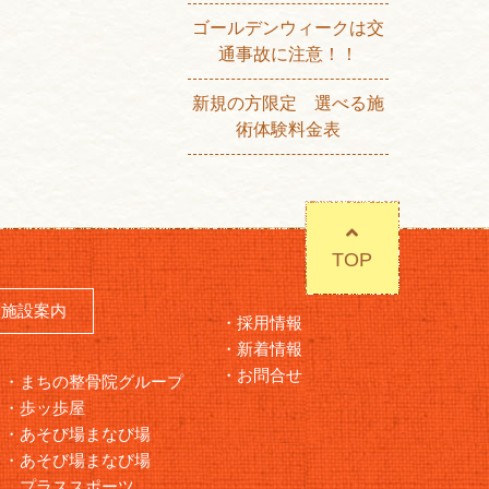
ゴールデンウィークは交
通事故に注意！！
新規の方限定 選べる施
術体験料金表
TOP
施設案内
採用情報
新着情報
お問合せ
まちの整骨院グループ
歩ッ歩屋
あそび場まなび場
あそび場まなび場
プラススポーツ