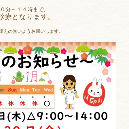
０分～１４時まで,
常診療となります
。
違えの無いようお願いします。