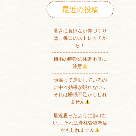
最近の投稿
暑さに負けない体づくり
は、毎日のストレッチか
ら！
梅雨の時期の体調不良に
注意
頑張って運動しているの
に中々効果が現れない…
それは睡眠不足かもしれ
ません
最近思ったように歩けな
い… それは脊柱管狭窄症
かもしれません