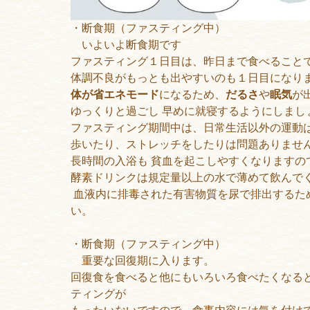
・断食期（ファスティング中）
いよいよ断食期です
ファスティング１日目は、昨日まで食べること
体調不良がもっとも出やすいのも１日目になり
体が省エネモード
になるため、
だるさ
や
眠気
が
ゆっくりと過ごし 早めに就寝するようにしまし
ファスティング期間中は、日常生活以外の運動
歩いたり、ストレッチをしたりは問題ありませ
長時間の入浴も 貧血を起こしやすくなりますの
酵素ドリンクは規定量以上の水で薄めて飲んで
血液内に排毒された有害物質を尿で排出するた
い。
・断食期（ファスティング中）
重要な
回復
期に入ります。
回復食を食べると他にもいろいろ食べたくなる
ティングが