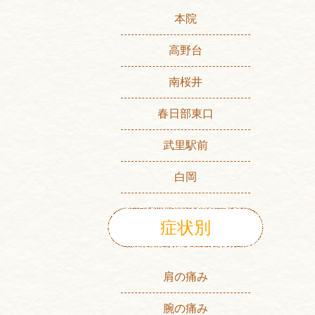
本院
高野台
南桜井
春日部東口
武里駅前
白岡
症状別
肩の痛み
腕の痛み