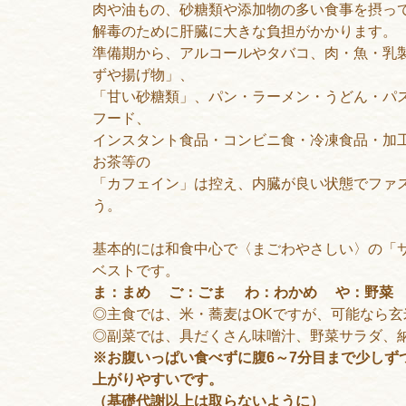
肉や油もの、砂糖類や添加物の多い食事を摂っ
解毒のために肝臓に大きな負担がかかります
準備期から、アルコールやタバコ、肉・魚・乳
ずや揚げ物」、
「甘い砂糖類」、パン・ラーメン・うどん・パ
フード、
インスタント食品・コンビニ食・冷凍食品・加
お茶等の
「カフェイン」は控え、内臓が良い状態でファス
う。
基本的には和食中心で〈まごわやさしい〉の「
ベストです。
ま：まめ ご：ごま わ：わかめ や：野菜
◎主食では、米・蕎麦はOKですが、可能なら
◎副菜では、具だくさん味噌汁、野菜サラダ、
※お腹いっぱい食べずに腹6～7分目まで少しず
上がりやすいです。
（基礎代謝以上は取らないように）