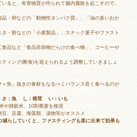
ていると、有害物質が作られて腸内腐敗を起こすので、
。
製品・卵などの「動物性タンパク質」、「油の多いおか
スタ・餅などの「小麦製品」、スナック菓子やファスト
工食品など「食品添加物だらけの食べ物」、コーヒーや
ティング(断食)を迎えられるよう調整していきましょ
サ＝魚」抜きの食材をなるべくバランス良く食べるのが
 さ：魚 し：椎茸 い：いも
玄米や雑穀米、10割蕎麦を推奨
納豆、豆腐、海藻類、漬物等がオススメ
つ減らしていくと、ファスティングも楽に出来て効果も