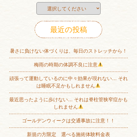
最近の投稿
暑さに負けない体づくりは、毎日のストレッチから！
梅雨の時期の体調不良に注意
頑張って運動しているのに中々効果が現れない… それ
は睡眠不足かもしれません
最近思ったように歩けない… それは脊柱管狭窄症かも
しれません
ゴールデンウィークは交通事故に注意！！
新規の方限定 選べる施術体験料金表