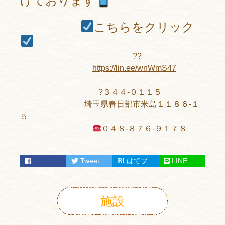
けております
こちらをクリック
??
https://lin.ee/wnWmS47
?３４４-０１１５
埼玉県春日部市米島１１８６-１
５
０４８-８７６-９１７８
Tweet
はてブ
LINE
facebook
施設