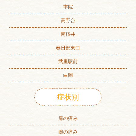
本院
高野台
南桜井
春日部東口
武里駅前
白岡
症状別
肩の痛み
腕の痛み