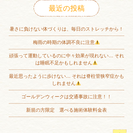
最近の投稿
暑さに負けない体づくりは、毎日のストレッチから！
梅雨の時期の体調不良に注意
頑張って運動しているのに中々効果が現れない… それ
は睡眠不足かもしれません
最近思ったように歩けない… それは脊柱管狭窄症かも
しれません
ゴールデンウィークは交通事故に注意！！
新規の方限定 選べる施術体験料金表