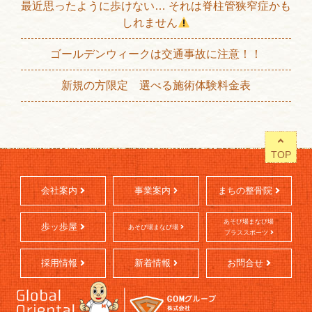
最近思ったように歩けない… それは脊柱管狭窄症かも
しれません
ゴールデンウィークは交通事故に注意！！
新規の方限定 選べる施術体験料金表
TOP
会社案内
事業案内
まちの整骨院
あそび場まなび場
歩ッ歩屋
あそび場まなび場
プラススポーツ
採用情報
新着情報
お問合せ