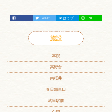
Tweet
はてブ
LINE
facebook
施設
本院
高野台
南桜井
春日部東口
武里駅前
白岡