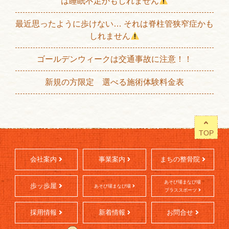
は睡眠不足かもしれません
最近思ったように歩けない… それは脊柱管狭窄症かも
しれません
ゴールデンウィークは交通事故に注意！！
新規の方限定 選べる施術体験料金表
TOP
会社案内
事業案内
まちの整骨院
あそび場まなび場
歩ッ歩屋
あそび場まなび場
プラススポーツ
採用情報
新着情報
お問合せ