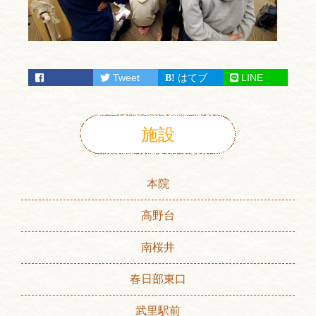
Tweet
はてブ
LINE
facebook
施設
本院
高野台
南桜井
春日部東口
武里駅前