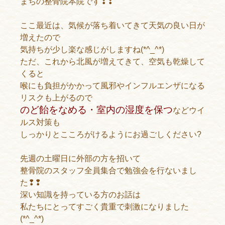
まちの整骨院本院です❢❢
ここ最近は、気候が落ち着いてきて天気の良い日が
増えたので
気持ちが少し楽な感じがしますね(*^_^*)
ただ、これから北風が増えてきて、空気も乾燥して
くると
喉にも負担がかかって風邪やインフルエンザになる
リスクも上がるので
のど飴をなめる・室内の湿度を保つ
などウイ
ルス対策も
しっかりとこころがけるようにお過ごしください?
先週の土曜日に外部の方を招いて
整骨院のスタッフ全員集合で勉強会を行ないまし
た❢❢
深い知識を持っている方のお話は
私たちにとってすごく貴重で刺激になりました
(*^_^*)