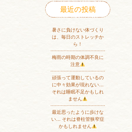
最近の投稿
暑さに負けない体づくり
は、毎日のストレッチか
ら！
梅雨の時期の体調不良に
注意
頑張って運動しているの
に中々効果が現れない…
それは睡眠不足かもしれ
ません
最近思ったように歩けな
い… それは脊柱管狭窄症
かもしれません