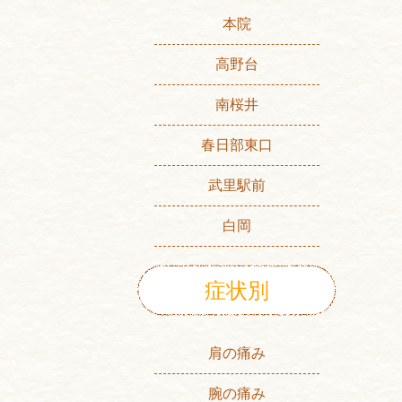
本院
高野台
南桜井
春日部東口
武里駅前
白岡
症状別
肩の痛み
腕の痛み