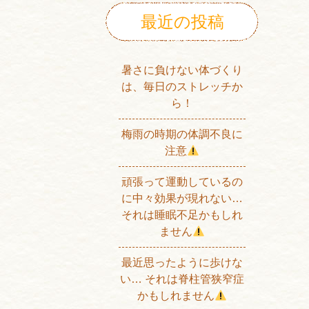
最近の投稿
暑さに負けない体づくり
は、毎日のストレッチか
ら！
梅雨の時期の体調不良に
注意
頑張って運動しているの
に中々効果が現れない…
それは睡眠不足かもしれ
ません
最近思ったように歩けな
い… それは脊柱管狭窄症
かもしれません