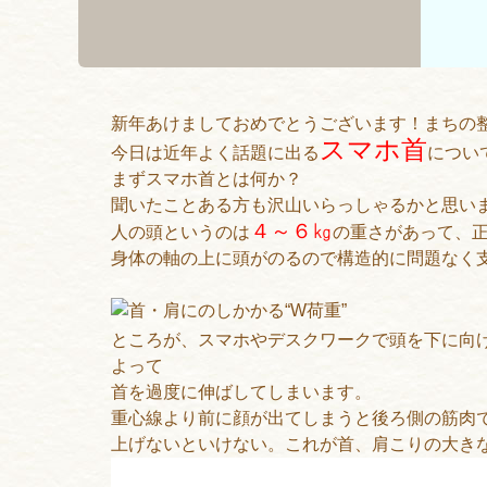
新年あけましておめでとうございます！まちの
スマホ首
今日は近年よく話題に出る
に
まずスマホ首とは何か？
聞いたことある方も沢山いらっしゃるかと思い
４～６㎏
人の頭というのは
の重さがあって、
身体の軸の上に頭がのるので構造的に問題なく
ところが、スマホやデスクワークで頭を下に向
よって
首を過度に伸ばしてしまいます。
重心線より前に顔が出てしまうと後ろ側の筋肉
上げないといけない。これが首、肩こりの大き