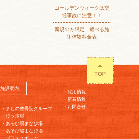
ゴールデンウィークは交
通事故に注意！！
新規の方限定 選べる施
術体験料金表
TOP
施設案内
採用情報
新着情報
お問合せ
まちの整骨院グループ
歩ッ歩屋
あそび場まなび場
あそび場まなび場
プラススポーツ