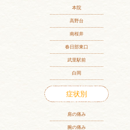
本院
高野台
南桜井
春日部東口
武里駅前
白岡
症状別
肩の痛み
腕の痛み