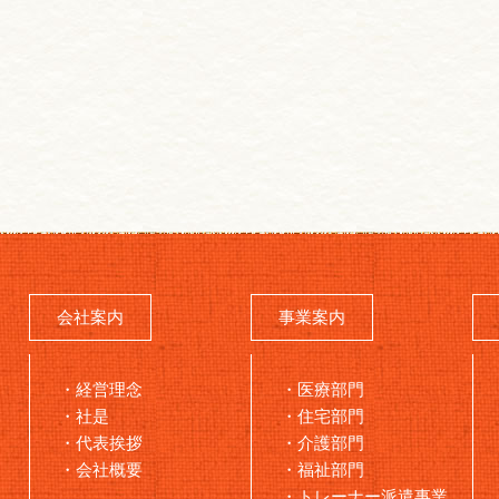
会社案内
事業案内
経営理念
医療部門
社是
住宅部門
代表挨拶
介護部門
会社概要
福祉部門
トレーナー派遣事業