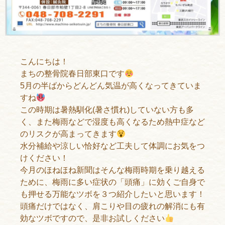
こんにちは！
まちの整骨院春日部東口です
5月の半ばからどんどん気温が高くなってきていま
すね
この時期は暑熱馴化(暑さ慣れ)していない方も多
く、また梅雨などで湿度も高くなるため熱中症など
のリスクが高まってきます
水分補給や涼しい恰好など工夫して体調にお気をつ
けください！
今月のほねほね新聞はそんな梅雨時期を乗り越える
ために、梅雨に多い症状の「頭痛」に効くご自身で
も押せる万能なツボを３つ紹介したいと思います！
頭痛だけではなく、肩こりや目の疲れの解消にも有
効なツボですので、是非お試しください