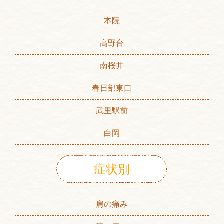
本院
高野台
南桜井
春日部東口
武里駅前
白岡
症状別
肩の痛み