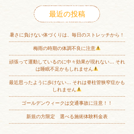
最近の投稿
暑さに負けない体づくりは、毎日のストレッチから！
梅雨の時期の体調不良に注意
頑張って運動しているのに中々効果が現れない… それ
は睡眠不足かもしれません
最近思ったように歩けない… それは脊柱管狭窄症かも
しれません
ゴールデンウィークは交通事故に注意！！
新規の方限定 選べる施術体験料金表