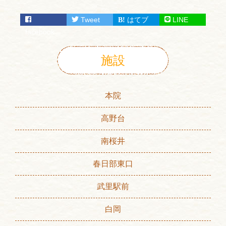
Tweet
はてブ
LINE
facebook
施設
本院
高野台
南桜井
春日部東口
武里駅前
白岡