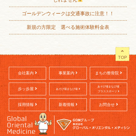
ゴールデンウィークは交通事故に注意！！
新規の方限定 選べる施術体験料金表
TOP
会社案内
事業案内
まちの整骨院
あそび場まなび場
歩ッ歩屋
あそび場まなび場
プラススポーツ
採用情報
新着情報
お問合せ