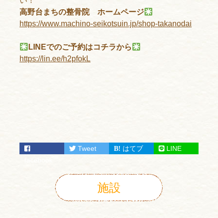
い！
高野台まちの整骨院 ホームページ
https://www.machino-seikotsuin.jp/shop-takanodai
LINEでのご予約はコチラから
https://lin.ee/h2pfokL
Tweet
はてブ
LINE
facebook
施設