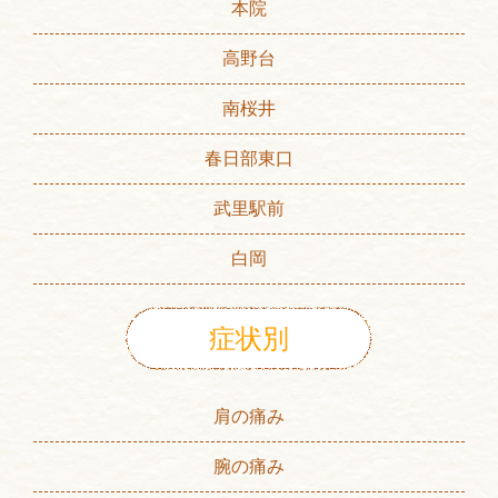
本院
高野台
南桜井
春日部東口
武里駅前
白岡
症状別
肩の痛み
腕の痛み