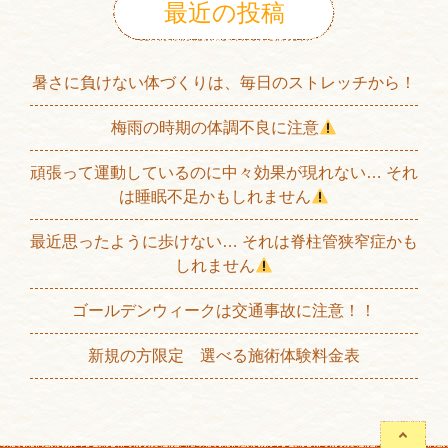
最近の投稿
暑さに負けない体づくりは、毎日のストレッチから！
梅雨の時期の体調不良に注意
頑張って運動しているのに中々効果が現れない… それ
は睡眠不足かもしれません
最近思ったように歩けない… それは脊柱管狭窄症かも
しれません
ゴールデンウィークは交通事故に注意！！
新規の方限定 選べる施術体験料金表