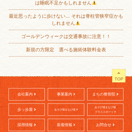
は睡眠不足かもしれません
最近思ったように歩けない… それは脊柱管狭窄症かも
しれません
ゴールデンウィークは交通事故に注意！！
新規の方限定 選べる施術体験料金表
TOP
会社案内
事業案内
まちの整骨院
あそび場まなび場
歩ッ歩屋
あそび場まなび場
プラススポーツ
採用情報
新着情報
お問合せ