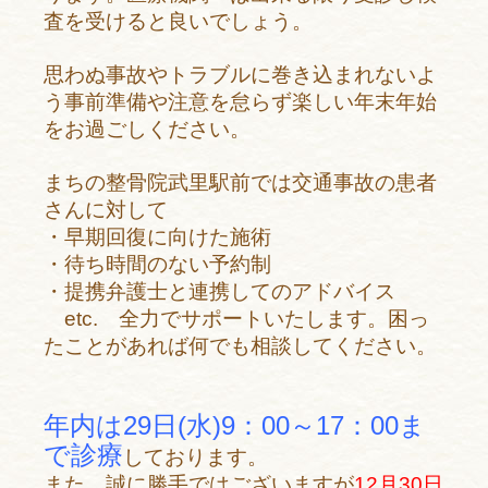
査を受けると良いでしょう。
思わぬ事故やトラブルに巻き込まれないよ
う事前準備や注意を怠らず楽しい年末年始
をお過ごしください。
まちの整骨院武里駅前では交通事故の患者
さんに対して
・早期回復に向けた施術
・待ち時間のない予約制
・提携弁護士と連携してのアドバイス
etc.
全力でサポートいたします。困っ
たことがあれば何でも相談してください。
年内は29日(水)9：00～17：00ま
で診療
しております。
また、誠に勝手ではございますが
12月30日