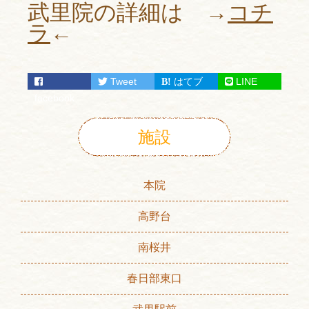
武里院の詳細は →
コチ
ラ
←
Tweet
はてブ
LINE
facebook
施設
本院
高野台
南桜井
春日部東口