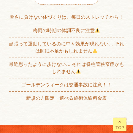
暑さに負けない体づくりは、毎日のストレッチから！
梅雨の時期の体調不良に注意
頑張って運動しているのに中々効果が現れない… それ
は睡眠不足かもしれません
最近思ったように歩けない… それは脊柱管狭窄症かも
しれません
ゴールデンウィークは交通事故に注意！！
新規の方限定 選べる施術体験料金表
TOP