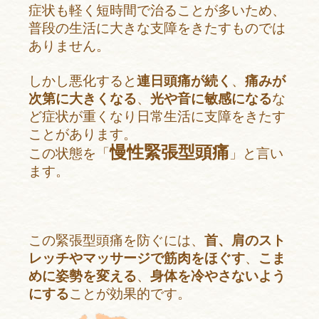
症状も軽く短時間で治ることが多いため、
普段の生活に大きな支障をきたすものでは
ありません。
しかし悪化すると
連日頭痛が続く
、
痛みが
次第に大きくなる
、
光や音に敏感になる
な
ど症状が重くなり日常生活に支障をきたす
ことがあります。
慢性緊張型頭痛
この状態を「
」と言い
ます。
この緊張型頭痛を防ぐには、
首、肩のスト
レッチやマッサージで筋肉をほぐす
、
こま
めに姿勢を変える
、
身体を冷やさないよう
にする
ことが効果的です。