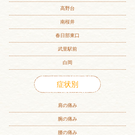
高野台
南桜井
春日部東口
武里駅前
白岡
症状別
肩の痛み
腕の痛み
腰の痛み