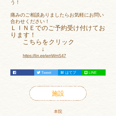
う！
痛みのご相談ありましたらお気軽にお問い
合わせください！
ＬＩＮＥでのご予約受け付けてお
ります！
こちらをクリック
↓
https://lin.ee/wnWmS47
Tweet
はてブ
LINE
facebook
施設
本院