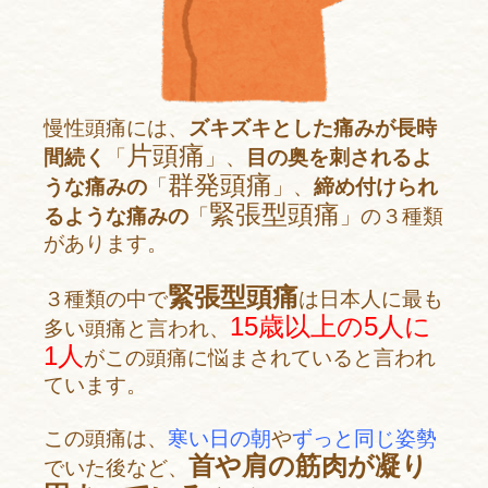
慢性頭痛には、
ズキズキとした痛みが長時
片頭痛
間続く
「
」、
目の奥を刺されるよ
群発頭痛
うな痛みの
「
」、
締め付けられ
緊張型頭痛
るような痛みの
「
」の３種類
があります。
緊張型頭痛
３種類の中で
は日本人に最も
15歳以上の5人に
多い頭痛と言われ、
1人
がこの頭痛に悩まされていると言われ
ています。
この頭痛は、
寒い日の朝
や
ずっと同じ姿勢
首や肩の筋肉が凝り
でいた後など、