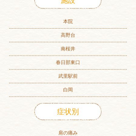
施設
本院
高野台
南桜井
春日部東口
武里駅前
白岡
症状別
肩の痛み