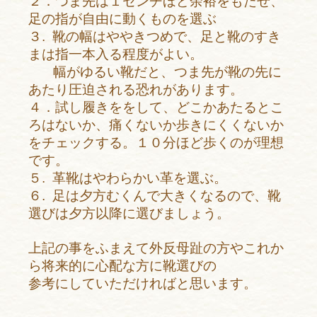
２．つま先は１センチほど余裕をもたせ、
足の指が自由に動くものを選ぶ
３. 靴の幅はややきつめで、足と靴のすき
まは指一本入る程度がよい。
幅がゆるい靴だと、つま先が靴の先に
あたり圧迫される恐れがあります。
４．試し履きををして、どこかあたるとこ
ろはないか、痛くないか歩き
にくくないか
をチェックする。
１０分ほど歩くのが理想
です。
５. 革靴はやわらかい革を選ぶ。
６. 足は夕方むくんで大きくなるので、靴
選びは夕方以降に選びましょう。
上記の事をふまえて外反母趾の方やこれか
ら将来的に心配な方に靴選びの
参考にしていただければと思います。