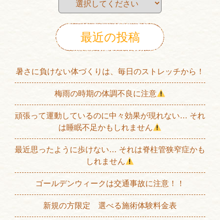
最近の投稿
暑さに負けない体づくりは、毎日のストレッチから！
梅雨の時期の体調不良に注意
頑張って運動しているのに中々効果が現れない… それ
は睡眠不足かもしれません
最近思ったように歩けない… それは脊柱管狭窄症かも
しれません
ゴールデンウィークは交通事故に注意！！
新規の方限定 選べる施術体験料金表