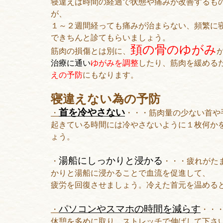
寝違えは時間の経過で状態や痛みが改善するも
が、
１～２週間経っても痛みが治まらない、頻繁に
できちんと診てもらいましょう。
頚の骨のゆがみ
筋肉の損傷とは別に、
治療に通い
ゆがみを調整
したり、筋肉を緩める
えの予防
にもなります。
寝違えない為の予防
首を冷やさない
・
・・・筋肉量の少ない首や
起きている時間には冷やさないように１枚何か
ょう。
湯船にしっかりと浸かる
・
・・・疲れがた
かりと湯船に浸かることで血流を促進して、
疲労を回復させましょう。冷えた首元を温める
パソコンやスマホの時間を減らす
・
・・
休憩を多めに取り、ストレッチで伸ばして下さ