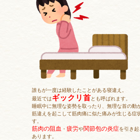
誰もが一度は経験したことがある寝違え。
ギックリ首
最近では
とも呼ばれます。
睡眠中に無理な姿勢を取ったり、無理な首の動
筋違えを起こして筋肉痛に似た痛みが生じる症
す。
筋肉の阻血
疲労
関節包の炎症
・
や
を引き起
あります。