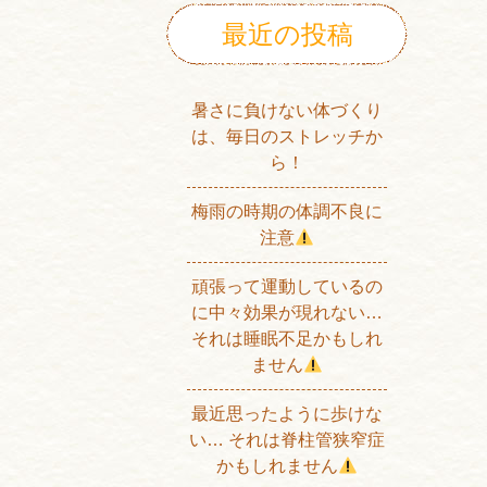
最近の投稿
暑さに負けない体づくり
は、毎日のストレッチか
ら！
梅雨の時期の体調不良に
注意
頑張って運動しているの
に中々効果が現れない…
それは睡眠不足かもしれ
ません
最近思ったように歩けな
い… それは脊柱管狭窄症
かもしれません