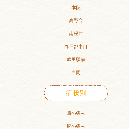
本院
高野台
南桜井
春日部東口
武里駅前
白岡
症状別
肩の痛み
腕の痛み