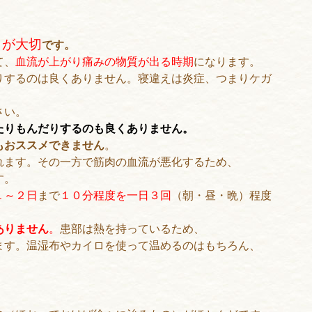
とが大切
です。
て、
血流が上がり痛みの物質が出る時期
になります。
りするのは良くありません。寝違えは炎症、つまりケガ
さい。
たりもんだりするのも良くありません。
もおススメできません
。
れます。その一方で筋肉の血流が悪化するため、
す。
１～２日
まで
１０分程度を一日３回
（朝・昼・晩）程度
ありません
。
患部は熱を持っているため、
ます。温湿布やカイロを使って温めるのはもちろん、