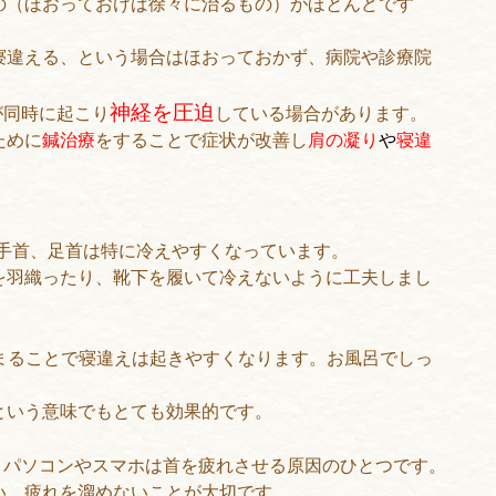
の（ほおっておけば徐々に治るもの）がほとんどです
寝違える、という場合はほおっておかず、病院や診療院
神経を圧迫
が同時に起こり
している場合があります。
ために
鍼治療
をすることで症状が改善し
肩の凝り
や
寝違
手首、足首は特に冷えやすくなっています。
を羽織ったり、靴下を履いて冷えないように工夫しまし
まることで寝違えは起きやすくなります。お風呂でしっ
という意味でもとても効果的です。
・パソコンやスマホは首を疲れさせる原因のひとつです。
い。疲れを溜めないことが大切です