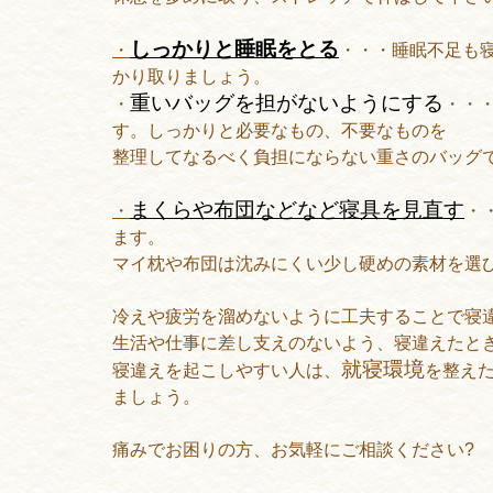
しっかりと睡眠をとる
・
・・・睡眠不足も
かり取りましょう。
重いバッグを担がないようにする
・
・・
す。しっかりと必要なもの、不要なものを
整理してなるべく負担にならない重さのバッグ
まくらや布団などなど寝具を見直す
・
・
ます。
マイ枕や布団は沈みにくい少し硬めの素材を選
冷えや疲労を溜めないように工夫することで寝
生活や仕事に差し支えのないよう、寝違えたと
就寝環境
寝違えを起こしやすい人は、
を整え
ましょう。
痛みでお困りの方、お気軽にご相談ください?