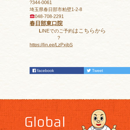
?344-0061
埼玉県春日部市粕壁1-2-8
048-708-2291
春日部東口院
はこちらから
L
INEでのご予約
?
https://lin.ee/LzPxjbS
facebook
Tweet