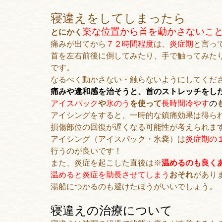
寝違えをしてしまったら
楽な位置から首を動かさないこ
とにかく
痛みが出てから
７２時間程度
は、
炎症期
と言っ
首を左右前後に倒してみたり、手で触ってみた
です。
なるべく動かさない・触らないようにしてくだ
痛みや違和感を治そうと、首のストレッチをし
アイスパック
や
氷のう
を使って
長時間冷やす
の
アイシングをすると、一時的な鎮痛効果は得ら
損傷部位の回復が遅くなる可能性が考えられま
アイシング（アイスパック・氷嚢）は
炎症期の
行うのが良いです！
また、炎症を起こした直後は※
温めるのも良く
温めると炎症を助長させてしまう
おそれ
があり
湯船につかるのも避けたほうがいいでしょう。
寝違えの治療について