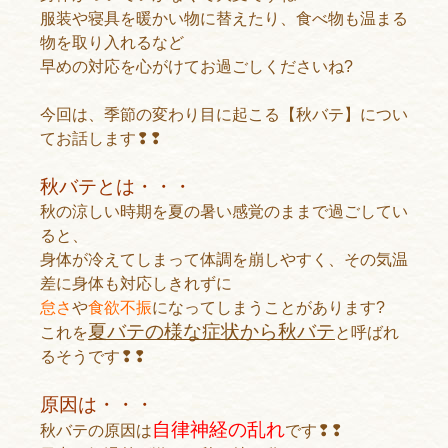
服装や寝具を暖かい物に替えたり、食べ物も温まる
物を取り入れるなど
早めの対応を心がけてお過ごしくださいね?
今回は、季節の変わり目に起こる【秋バテ】につい
てお話します❢❢
秋バテとは・・・
秋の涼しい時期を夏の暑い感覚のままで過ごしてい
ると、
身体が冷えてしまって体調を崩しやすく、その気温
差に身体も対応しきれずに
怠さ
や
食欲不振
になってしまうことがあります?
夏バテの様な症状から秋バテ
これを
と呼ばれ
るそうです❢❢
原因は・・・
自律神経の乱れ
秋バテの原因は
です❢❢