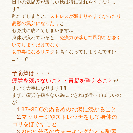
日中の気温差が激しい秋は特に乱れやすくなりま
す?
乱れてしまうと、
ストレスが溜まりやすくなったり
憂鬱の気分になったり
と
心身共に疲れてしまいます…
身体が疲れていると、
免疫力が落ちて風邪などを引
いてしまうだけでなく
食中毒になるリスク
も高くなってしまうんです(・
□・；)?
予防策は・・・
疲労を残さないこと・胃腸を整えること
が
すごく大事になります❢❢
まず、疲労を残さない為にできれば行ってほしいの
が
1.
37~39℃のぬるめのお湯に浸かること
2.
マッサージやストレッチをして身体の
コリをほぐすこと
3.
20~30分程のウォーキングなど有酸素