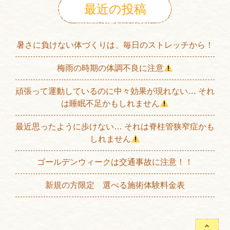
最近の投稿
暑さに負けない体づくりは、毎日のストレッチから！
梅雨の時期の体調不良に注意
頑張って運動しているのに中々効果が現れない… それ
は睡眠不足かもしれません
最近思ったように歩けない… それは脊柱管狭窄症かも
しれません
ゴールデンウィークは交通事故に注意！！
新規の方限定 選べる施術体験料金表