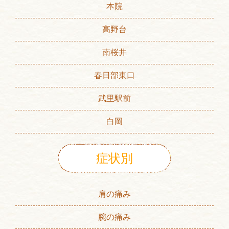
本院
高野台
南桜井
春日部東口
武里駅前
白岡
症状別
肩の痛み
腕の痛み