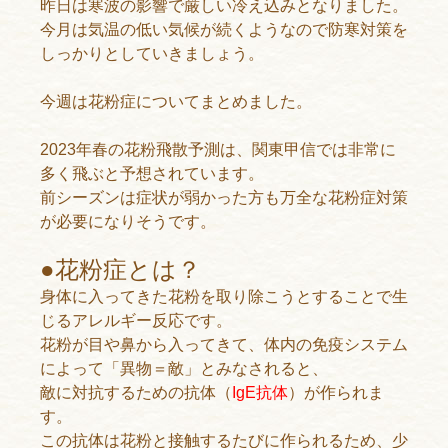
昨日は寒波の影響で厳しい冷え込みとなりました。
今月は気温の低い気候が続くようなので防寒対策を
しっかりとしていきましょう。
今週は花粉症についてまとめました。
2023年春の花粉飛散予測は、関東甲信では非常に
多く飛ぶと予想されています。
前シーズンは症状が弱かった方も万全な花粉症対策
が必要になりそうです。
●花粉症とは？
身体に入ってきた花粉を取り除こうとすることで生
じるアレルギー反応です。
花粉が目や鼻から入ってきて、体内の免疫システム
によって「異物＝敵」とみなされると、
敵に対抗するための抗体（
IgE抗体
）が作られま
す。
この抗体は花粉と接触するたびに作られるため、少