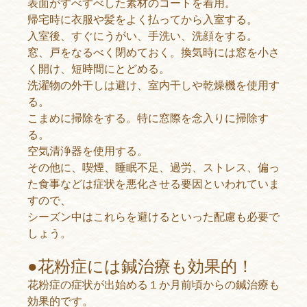
表面がすべすべした素材のコートを着用。
帰宅時に衣服や髪をよく払ってから入室する。
入室後、すぐにうがい、手洗い、洗顔をする。
窓、戸をなるべく閉めておく。換気時には窓を小さ
く開け、短時間にとどめる。
洗濯物の外干しは避け、室内干しや乾燥機を使用す
る。
こまめに掃除をする。特に窓際を念入りに掃除す
る。
空気清浄器を使用する。
その他に、喫煙、睡眠不足、過労、ストレス、偏っ
た食事などは症状を悪化させる要因といわれていま
すので、
シーズン中はこれらを避けるといった配慮も必要で
しょう。
●花粉症には鍼治療も効果的！
花粉症の症状が出始める１か月前頃からの鍼治療も
効果的です。