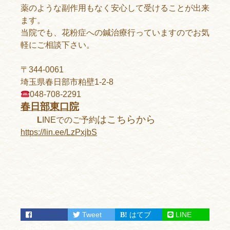
薬のような副作用もなく安心して受けることが出来
ます。
当院でも、花粉症への鍼治療行っていますのでお気
軽にご相談下さい。
〒344-0061
埼玉県春日部市粕壁1-2-8
048-708-2291
春日部東口院
はこちらから
L
INEでのご予約
https://lin.ee/LzPxjbS
Tweet
はてブ
LINE
facebook