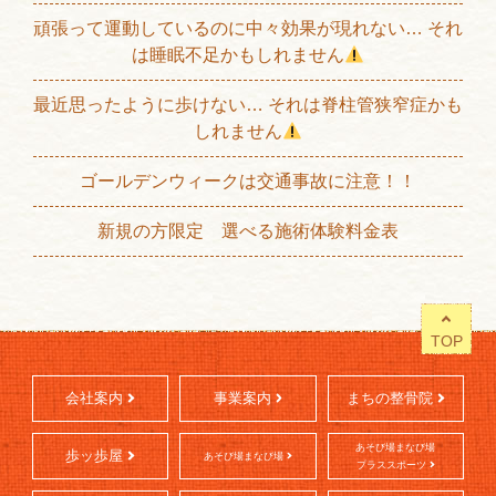
頑張って運動しているのに中々効果が現れない… それ
は睡眠不足かもしれません
最近思ったように歩けない… それは脊柱管狭窄症かも
しれません
ゴールデンウィークは交通事故に注意！！
新規の方限定 選べる施術体験料金表
TOP
会社案内
事業案内
まちの整骨院
あそび場まなび場
歩ッ歩屋
あそび場まなび場
プラススポーツ