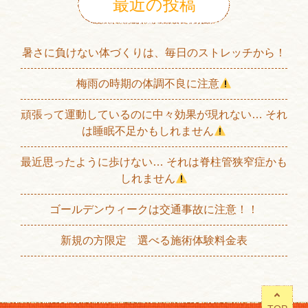
最近の投稿
暑さに負けない体づくりは、毎日のストレッチから！
梅雨の時期の体調不良に注意
頑張って運動しているのに中々効果が現れない… それ
は睡眠不足かもしれません
最近思ったように歩けない… それは脊柱管狭窄症かも
しれません
ゴールデンウィークは交通事故に注意！！
新規の方限定 選べる施術体験料金表