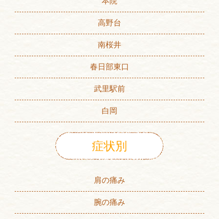
本院
高野台
南桜井
春日部東口
武里駅前
白岡
症状別
肩の痛み
腕の痛み