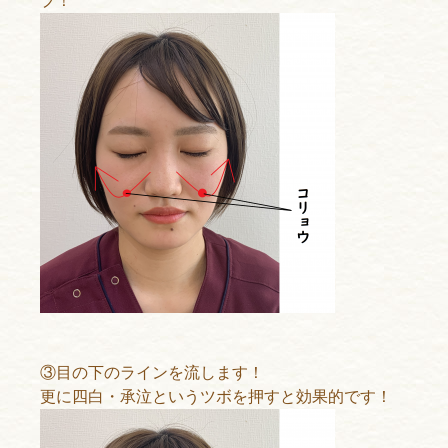
プ！
③目の下のラインを流します！
更に四白・承泣というツボを押すと効果的です！