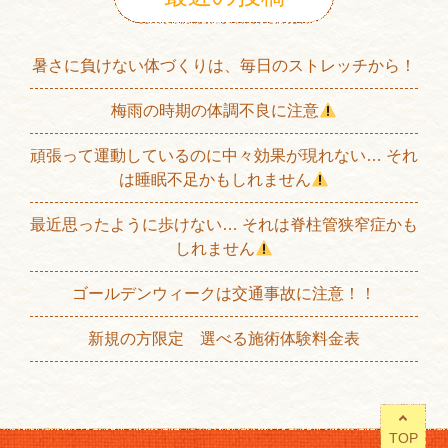
暑さに負けない体づくりは、毎日のストレッチから！
梅雨の時期の体調不良に注意
頑張って運動しているのに中々効果が現れない… それ
は睡眠不足かもしれません
最近思ったように歩けない… それは脊柱管狭窄症かも
しれません
ゴールデンウィークは交通事故に注意！！
新規の方限定 選べる施術体験料金表
TOP