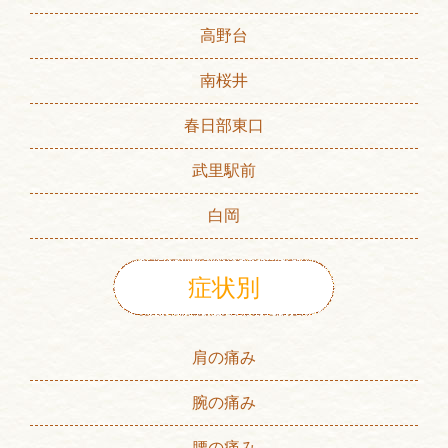
高野台
南桜井
春日部東口
武里駅前
白岡
症状別
肩の痛み
腕の痛み
腰の痛み