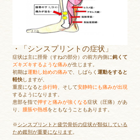
・「シンスプリントの症状」
症状は主に脛骨（すねの部分）の前方内側に
鈍くて
ズキズキするような痛み
が生じます。
初期は
運動し始めの痛み
で、しばらく
運動をすると
軽快
しますが、
重度になると
歩行時
、そして
安静時にも痛みが出現
するようになります。
患部を指で
押すと痛みが強くなる
症状（圧痛）があ
り、
腫脹や熱感
をともなうこともあります。
※
シンスプリントと疲労骨折の症状が類似している
ため鑑別が重要になります
。