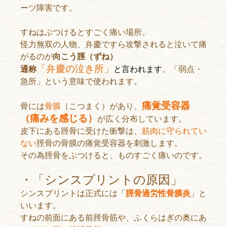
ーツ障害です。
すねはぶつけるとすごく痛い場所。
怪力無双の人物、弁慶ですら攻撃されると泣いて痛
がるのが
向こう脛（ずね）
「弁慶の泣き所」
通称
と言われます
。「弱点・
急所」という意味で使われます。
痛覚受容器
骨には
骨膜
（こつまく）があり、
（痛みを感じる）
が広く分布しています。
皮下にある脛骨に受けた衝撃は、
筋肉に守られてい
ない
脛骨の骨膜の痛覚受容器を刺激します。
その為脛骨をぶつけると、ものすごく痛いのです。
・「シンスプリントの原因」
シンスプリントは正式には「
脛骨過労性骨膜炎
」と
いいます。
すねの前面にある前脛骨筋や、ふくらはぎの奥にあ