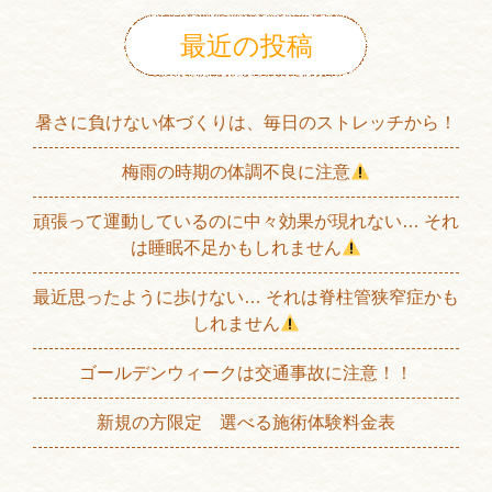
最近の投稿
暑さに負けない体づくりは、毎日のストレッチから！
梅雨の時期の体調不良に注意
頑張って運動しているのに中々効果が現れない… それ
は睡眠不足かもしれません
最近思ったように歩けない… それは脊柱管狭窄症かも
しれません
ゴールデンウィークは交通事故に注意！！
新規の方限定 選べる施術体験料金表