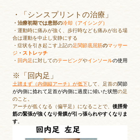
・「シンスプリントの治療」
・治療初期では患部の
冷却（アイシング）
・運動時に痛みが強く、歩行時なども痛みが出る場
合は運動を中止し安静にする
・症状を引き起こす上記の
足関節底屈筋
の
マッサー
ジ
・
ストレッチ
・
回内足
に対しての
テーピング
や
インソール
の使用
※「回内足」
土踏まず（内側縦アーチ）が低下
して、足首の
関節
が内側に捻れて足首が内側に過度に傾いた状態
の
足
のこと。
アーチが低くなる（偏平足）になることで、
後脛骨
筋の緊張が強くなり骨膜が引っ張られやすくなりま
す
。