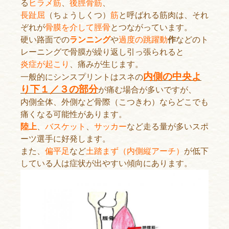
る
ヒラメ筋
、
後脛骨筋
、
長趾屈
（ちょうしくつ）
筋
と呼ばれる筋肉は、それ
ぞれが
骨膜を介して脛骨
とつながっています。
硬い路面での
ランニング
や
過度の跳躍動
作
などのト
レーニングで骨膜が繰り返し引っ張られると
炎症が起こり
、痛みが生じます。
内側の中央よ
一般的にシンスプリントはスネの
り下１／３の部分
が痛む場合が多いですが、
内側全体、外側など骨際（こつきわ）ならどこでも
痛くなる可能性があります。
陸上
、
バスケット
、
サッカー
など走る量が多いスポ
ーツ選手に好発します。
また、
偏平足
など
土踏まず（内側縦アーチ）
が低下
している人は症状が出やすい傾向にあります。