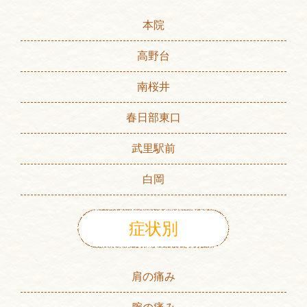
本院
高野台
南桜井
春日部東口
武里駅前
白岡
症状別
肩の痛み