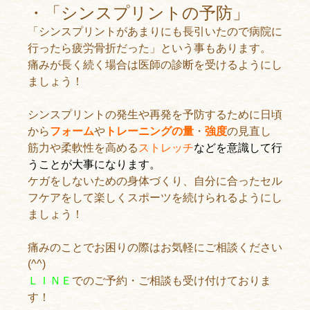
・「シンスプリントの予防」
「シンスプリントがあまりにも長引いたので病院に
行ったら疲労骨折だった」という事もあります。
痛みが長く続く場合は医師の診断を受けるようにし
ましょう！
シンスプリントの発生や再発を予防するために日頃
から
フォーム
や
トレーニングの量
・
強度
の見直し
筋力や柔軟性を高める
ストレッチ
などを意識して行
うことが大事になります。
ケガをしないための身体づくり、自分に合ったセル
フケアをして楽しくスポーツを続けられるようにし
ましょう！
痛みのことでお困りの際はお気軽にご相談ください
(^^)
ＬＩＮＥ
でのご予約・ご相談も受け付けておりま
す！