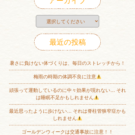
アーカイブ
最近の投稿
暑さに負けない体づくりは、毎日のストレッチから！
梅雨の時期の体調不良に注意
頑張って運動しているのに中々効果が現れない… それ
は睡眠不足かもしれません
最近思ったように歩けない… それは脊柱管狭窄症かも
しれません
ゴールデンウィークは交通事故に注意！！