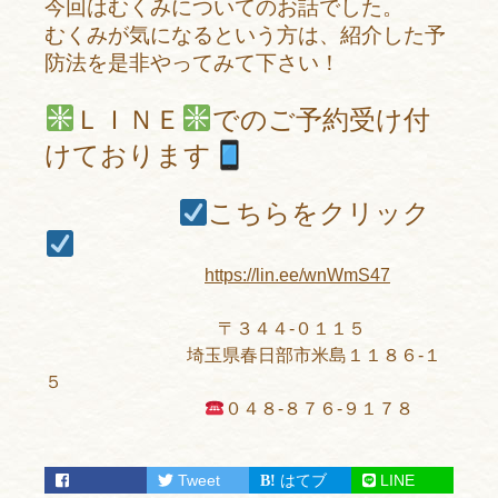
今回はむくみについてのお話でした。
むくみが気になるという方は、紹介した予
防法を是非やってみて下さい！
ＬＩＮＥ
でのご予約受け付
けております
こちらをクリック
https://lin.ee/wnWmS47
〒３４４-０１１５
埼玉県春日部市米島１１８６-１
５
０４８-８７６-９１７８
Tweet
はてブ
LINE