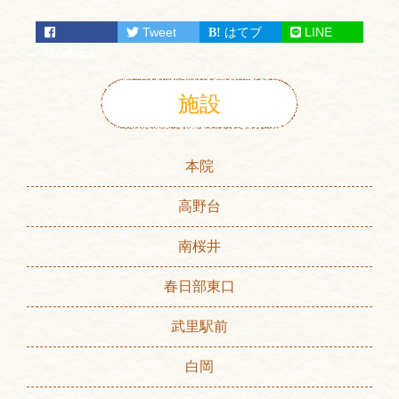
Tweet
はてブ
LINE
facebook
施設
本院
高野台
南桜井
春日部東口
武里駅前
白岡