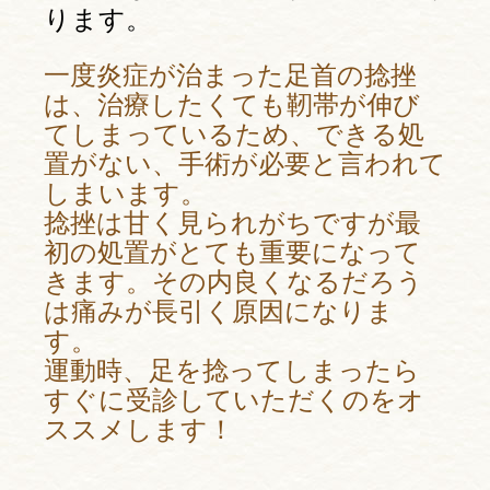
ります。
一度炎症が治まった足首の捻挫
は、治療したくても靭帯が伸び
てしまっているため、できる処
置がない、手術が必要と言われて
しまいます。
捻挫は甘く見られがちですが最
初の処置がとても重要になって
きます。その内良くなるだろう
は痛みが長引く原因になりま
す。
運動時、足を捻ってしまったら
すぐに受診していただくのをオ
ススメします！