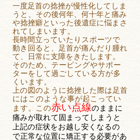
一度足首の捻挫が慢性化してしま
うと、その後何年、何十年と痛み
や捻挫癖といった後遺症に悩まさ
れてしまいます。
長時間立っていたりスポーツで
動き回ると、足首が痛んだり腫れ
て、日常に支障をきたします。
そのため、テーピングやサポー
ターをして過ごしている方が多
くいます。
上の図のように捻挫した際は足首
にはこのような事が起こってい
赤い点線
ます。この
のままに
痛みが取れて固まってしまうと
上記の症状をお越し安くなるの
で正常な位置に矯正する必要があ