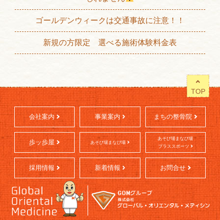
ゴールデンウィークは交通事故に注意！！
新規の方限定 選べる施術体験料金表
TOP
会社案内
事業案内
まちの整骨院
あそび場まなび場
歩ッ歩屋
あそび場まなび場
プラススポーツ
採用情報
新着情報
お問合せ